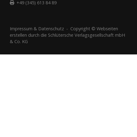
+49 (345) 613 84 89
Impressum
&
Datenschutz
- Copyright ©
Webseiten
erstellen
durch die Schlütersche Verlagsgesellschaft mbH
& Co. KG