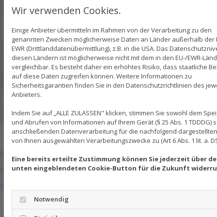
Wir verwenden Cookies.
HOCHWERTIGE LÖSUNGEN
Einige Anbieter übermitteln im Rahmen von der Verarbeitung zu den
FÜR ANSPRUCHSVOLLE
genannten Zwecken möglicherweise Daten an Länder außerhalb der 
EWR (Drittlanddatenübermittlung), z.B. in die USA. Das Datenschutzniv
BEREICHE
diesen Ländern ist möglicherweise nicht mit dem in den EU-/EWR-Län
vergleichbar. Es besteht daher ein erhöhtes Risiko, dass staatliche 
Mineralwerkstoffe wie LG HI MACS empfehlen sich
auf diese Daten zugreifen können. Weitere Informationen zu
insbesondere für Flächen mit hoher
Sicherheitsgarantien finden Sie in den Datenschutzrichtlinien des jew
Anbieters.
Beanspruchung. Gegen übliche Chemikalien sind
diese Materialien ebenso beständig wie gegen das
Indem Sie auf „ALLE ZULASSEN" klicken, stimmen Sie sowohl dem Spe
Aufquellen durch Feuchtigkeit und Dampf. Damit
und Abrufen von Informationen auf Ihrem Gerät (§ 25 Abs. 1 TDDDG) 
sind sie prädestiniert für Einsatzbereiche wie
anschließenden Datenverarbeitung für die nachfolgend dargestellten
von Ihnen ausgewählten Verarbeitungszwecke zu (Art 6 Abs. 1 lit. a. 
Bäder, Küchen, das Gesundheitswesen, Hotel und
Gastronomie oder den Ladenbau.
Eine bereits erteilte Zustimmung können Sie jederzeit über de
unten eingeblendeten Cookie-Button für die Zukunft widerru
Gern informieren wir Sie in einem persönlichen
Gespräch ausführlicher über alle
Gestaltungsmöglichkeiten und Einsatzgebiete von
Notwendig
LG HI MACS. Setzen Sie sich hierfür einfach per