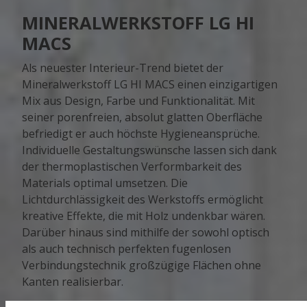
MINERALWERKSTOFF LG HI
MACS
Als neuester Interieur-Trend bietet der
Mineralwerkstoff LG HI MACS einen einzigartigen
Mix aus Design, Farbe und Funktionalität. Mit
seiner porenfreien, absolut glatten Oberfläche
befriedigt er auch höchste Hygieneansprüche.
Individuelle Gestaltungswünsche lassen sich dank
der thermoplastischen Verformbarkeit des
Materials optimal umsetzen. Die
Lichtdurchlässigkeit des Werkstoffs ermöglicht
kreative Effekte, die mit Holz undenkbar wären.
Darüber hinaus sind mithilfe der sowohl optisch
als auch technisch perfekten fugenlosen
Verbindungstechnik großzügige Flächen ohne
Kanten realisierbar.