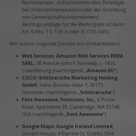
Rechtsberater, Aufsichtsbehörden, Beteiligte
bei Unternehmenskäufen oder der Gründung
von Gemeinschaftsunternehmen).
Rechtsgrundlage für die Weitergabe ist dann
Art. 6 Abs. 1 S. 1 lit. b oder lit. f DS-GVO.
Wir nutzen folgende Dienste von Drittanbietern:
Web Services: Amazon Web Services EMEA
SARL
, 38 Avenue John F. Kennedy, L-1855,
Luxembourg (nachfolgend: „
Amazon EU
“).
COCO: Schlütersche Marketing Holding
GmbH
, Hans-Böckler-Allee 7, 30173
Hannover (nachfolgend: „
Schlütersche
“).
Font Awesome: Fonticons, Inc.
, 6 Porter
Road, Apartment 3R, Cambridge, MA 02140,
USA (nachfolgend: „
Font Awesome
“).
Google Maps: Google Ireland Limited,
Gordon House, 4 Barrow St, Dublin, D04