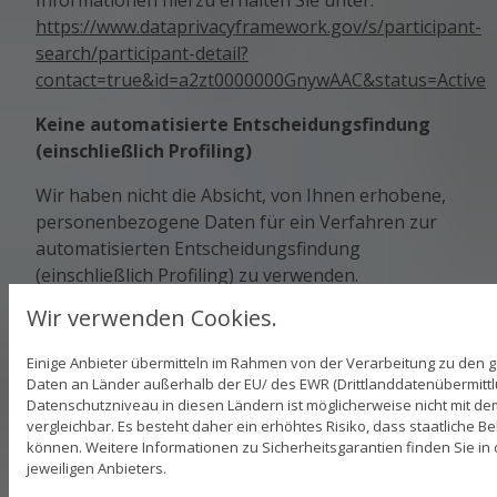
Informationen hierzu erhalten Sie unter:
https://www.dataprivacyframework.gov/s/participant-
search/participant-detail?
contact=true&id=a2zt0000000GnywAAC&status=Active
Keine automatisierte Entscheidungsfindung
(einschließlich Profiling)
Wir haben nicht die Absicht, von Ihnen erhobene,
personenbezogene Daten für ein Verfahren zur
automatisierten Entscheidungsfindung
(einschließlich Profiling) zu verwenden.
Wir verwenden Cookies.
Keine Verpflichtung zur Bereitstellung
personenbezogener Daten
Einige Anbieter übermitteln im Rahmen von der Verarbeitung zu den
Daten an Länder außerhalb der EU/ des EWR (Drittlanddatenübermittlun
Wir machen den Abschluss von Verträgen mit uns
Datenschutzniveau in diesen Ländern ist möglicherweise nicht mit d
nicht davon abhängig, dass Sie uns zuvor
vergleichbar. Es besteht daher ein erhöhtes Risiko, dass staatliche 
personenbezogene Daten bereitstellen. Für Sie als
können. Weitere Informationen zu Sicherheitsgarantien finden Sie in 
jeweiligen Anbieters.
Websitebesucher besteht grundsätzlich keine